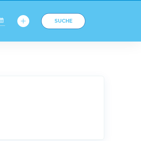
SUCHE
ALLE YACHTEN
ANZEIGEN
(AUCH DIE FÜR
WELCHE
VERFÜGBARKEIT
ERST GEPRÜFT
WERDEN MUSS)