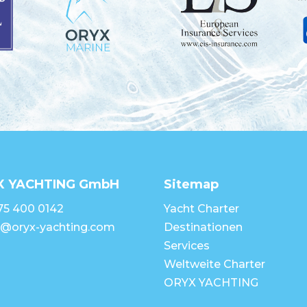
X YACHTING GmbH
Sitemap
75 400 0142
Yacht Charter
e@oryx-yachting.com
Destinationen
Services
Weltweite Charter
ORYX YACHTING