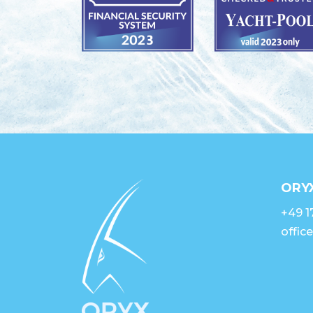
ORY
+49 1
offic