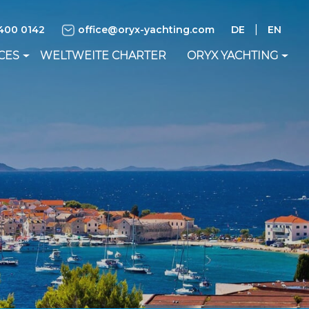
|
400 0142
office@oryx-yachting.com
DE
EN
CES
WELTWEITE CHARTER
ORYX YACHTING