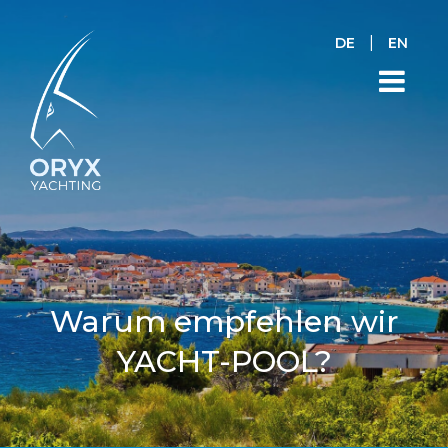
|
DE
EN
Warum empfehlen wir
YACHT-POOL?