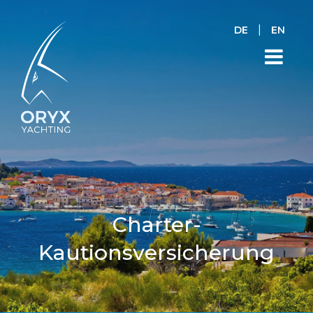
|
DE
EN
Charter-
Kautionsversicherung